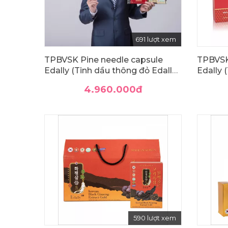
691 lượt xem
TPBVSK Pine needle capsule
TPBVSK
Edally (Tinh dầu thông đỏ Edally -
Edally 
Gold)
Red)
4.960.000
đ
590 lượt xem