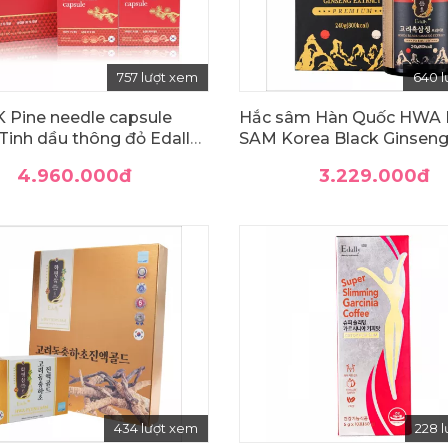
757 lượt xem
640 
 Pine needle capsule
Hắc sâm Hàn Quốc HWA
(Tinh dầu thông đỏ Edally -
SAM Korea Black Ginsen
Extract Premium
4.960.000
đ
3.229.000
đ
434 lượt xem
228 