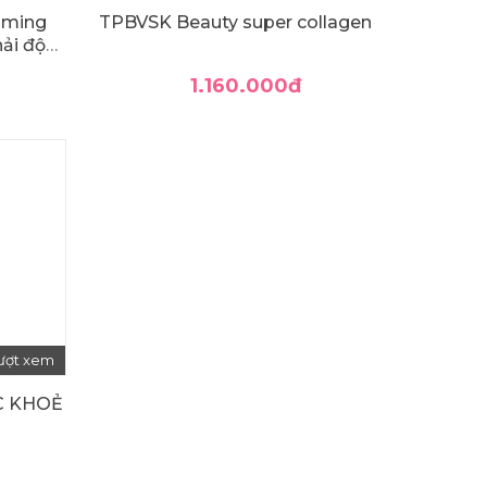
mming
TPBVSK Beauty super collagen
hải độc
1.160.000
đ
lượt xem
C KHOẺ