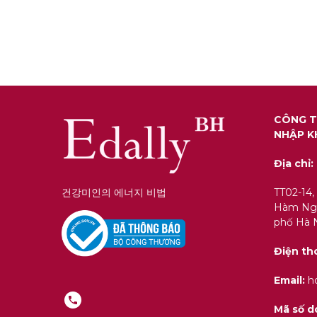
CÔNG T
NHẬP K
Địa chỉ:
건강미인의 에너지 비법
TT02-14,
Hàm Ngh
phố Hà N
Điện th
Email:
ho
Mã số d