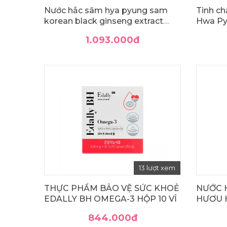
Nước hắc sâm hya pyung sam
Tinh ch
korean black ginseng extract
Hwa Py
gold
Chung 
1.093.000
đ
13 lượt xem
THỰC PHẨM BẢO VỆ SỨC KHOẺ
NƯỚC 
EDALLY BH OMEGA-3 HỘP 10 VỈ
HƯƠU 
YEARS
844.000
đ
GINSEN