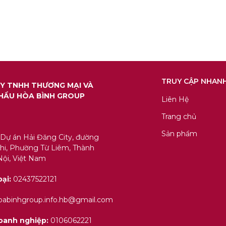
TRUY CẬP NHAN
Y TNHH THƯƠNG MẠI VÀ
HẨU HÒA BÌNH GROUP
Liên Hệ
Trang chủ
Sản phẩm
 Dự án Hải Đăng City, đường
i, Phường Từ Liêm, Thành
ội, Việt Nam
oại:
02437522121
abinhgroup.info.hb@gmail.com
oanh nghiệp:
0106062221