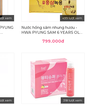
lượt xem
499 lượt xem
 PYUNG
Nước hồng sâm nhung hươu -
g
HWA PYUNG SAM 6 YEARS OLD
KOREA RED GINSENG ANTLERS
799.000
đ
LIQUID
lượt xem
318 lượt xem