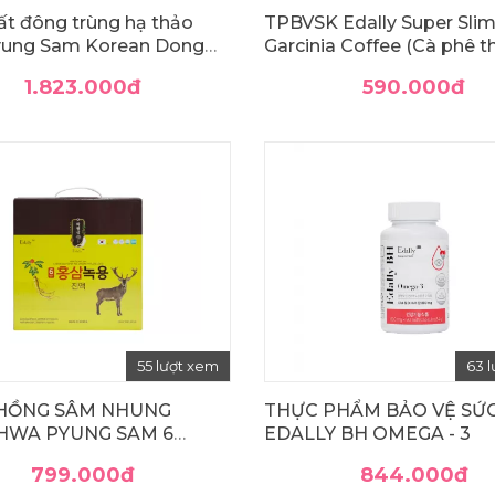
ất đông trùng hạ thảo
TPBVSK Edally Super Sli
ung Sam Korean Dong
Garcinia Coffee (Cà phê t
Ha Cho Extract Gold
giảm cân Edally)
1.823.000
đ
590.000
đ
55 lượt xem
63 
HỒNG SÂM NHUNG
THỰC PHẨM BẢO VỆ SỨ
HWA PYUNG SAM 6
EDALLY BH OMEGA - 3
 OLD KOREA RED
799.000
đ
844.000
đ
G ANTLERS LIQUID