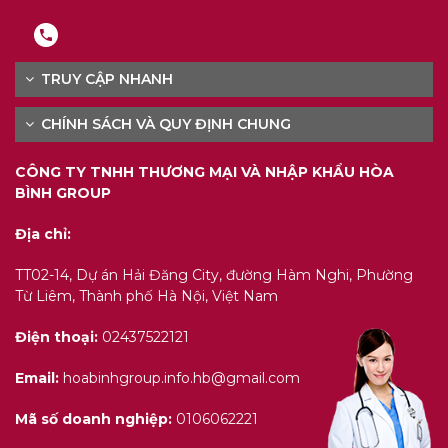
TRUY CẬP NHANH
CHÍNH SÁCH VÀ QUY ĐỊNH CHUNG
CÔNG TY TNHH THƯƠNG MẠI VÀ NHẬP KHẨU HÒA
BÌNH GROUP
Địa chỉ:
TT02-14, Dự án Hải Đăng City, đường Hàm Nghi, Phường
Từ Liêm, Thành phố Hà Nội, Việt Nam
Điện thoại:
02437522121
Email:
hoabinhgroup.info.hb@gmail.com
Mã số doanh nghiệp:
0106062221