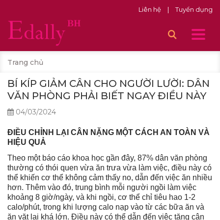
Liên hệ
|
Tuyển dụng
Trang chủ
BÍ KÍP GIẢM CÂN CHO NGƯỜI LƯỜI: DÂN
VĂN PHÒNG PHẢI BIẾT NGAY ĐIỀU NÀY
04/03/2024
ĐIỀU CHỈNH LẠI CÂN NẶNG MỘT CÁCH AN TOÀN VÀ
HIỆU QUẢ
Theo một báo cáo khoa học gần đây, 87% dân văn phòng
thường có thói quen vừa ăn trưa vừa làm việc, điều này có
thể khiến cơ thể không cảm thấy no, dẫn đến việc ăn nhiều
hơn. Thêm vào đó, trung bình mỗi người ngồi làm việc
khoảng 8 giờ/ngày, và khi ngồi, cơ thể chỉ tiêu hao 1-2
calo/phút, trong khi lượng calo nạp vào từ các bữa ăn và
ăn vặt lại khá lớn. Điều này có thể dẫn đến việc tăng cân