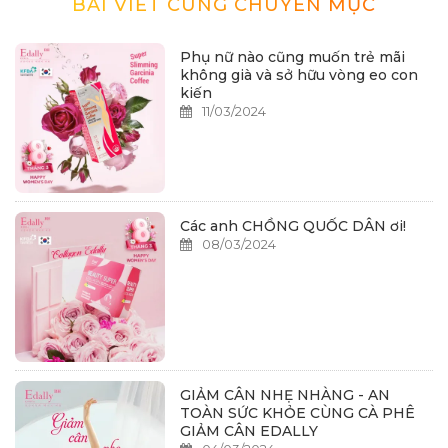
BÀI VIẾT CÙNG CHUYÊN MỤC
Phụ nữ nào cũng muốn trẻ mãi
không già và sở hữu vòng eo con
kiến
11/03/2024
Các anh CHỒNG QUỐC DÂN ơi!
08/03/2024
GIẢM CÂN NHẸ NHÀNG - AN
TOÀN SỨC KHỎE CÙNG CÀ PHÊ
GIẢM CÂN EDALLY