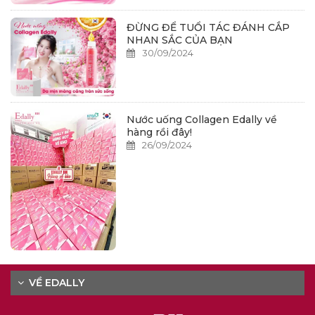
ĐỪNG ĐỂ TUỔI TÁC ĐÁNH CẮP
NHAN SẮC CỦA BẠN
30/09/2024
Nước uống Collagen Edally về
hàng rồi đây!
26/09/2024
VỀ EDALLY