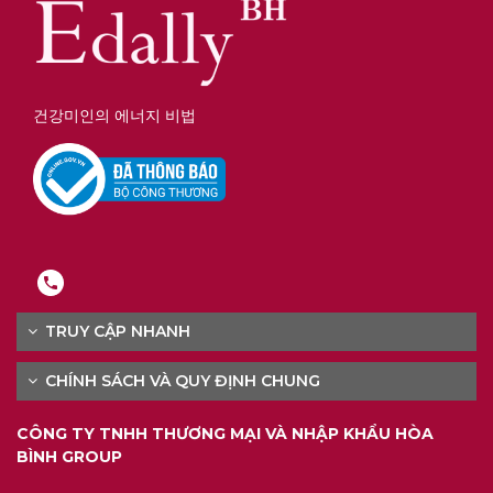
건강미인의 에너지 비법
TRUY CẬP NHANH
CHÍNH SÁCH VÀ QUY ĐỊNH CHUNG
CÔNG TY TNHH THƯƠNG MẠI VÀ NHẬP KHẨU HÒA
BÌNH GROUP