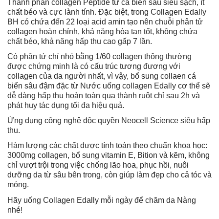
Thành phần collagen Peptide từ cá biển sâu siêu sạch, ít
chất béo và cực lành tính. Đặc biệt, trong Collagen Edally
BH có chứa đến 22 loại acid amin tạo nên chuỗi phân tử
collagen hoàn chỉnh, khả năng hòa tan tốt, không chứa
chất béo, khả năng hấp thu cao gấp 7 lần.
Có phân tử chỉ nhỏ bằng 1/60 collagen thông thường
được chứng minh là có cấu trúc tương đương với
collagen của da người nhất, vì vậy, bổ sung collaen cá
biển sâu đậm đặc từ Nước uống collagen Edally cơ thể sẽ
dễ dàng hấp thu hoàn toàn qua thành ruột chỉ sau 2h và
phát huy tác dụng tối đa hiệu quả.
Ứng dụng công nghệ độc quyền Neocell Science siêu hấp
thu.
Hàm lượng các chất được tính toán theo chuẩn khoa học:
3000mg collagen, bổ sung vitamin E, Bition và kẽm, không
chỉ vượt trội trong việc chống lão hoa, phục hồi, nuôi
dưỡng da từ sâu bên trong, còn giúp làm đẹp cho cả tóc và
móng.
Hãy uống Collagen Edally mỗi ngày để chăm da Nàng
nhé!