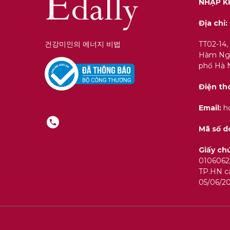
NHẬP K
Địa chỉ:
건강미인의 에너지 비법
TT02-14,
Hàm Ngh
phố Hà N
Điện th
Email:
ho
Mã số d
Giấy c
0106062
TP.HN cấ
05/06/2