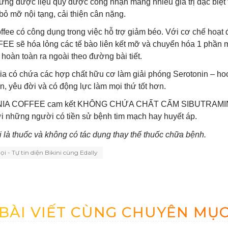
hững dược liệu quý được công nhận mang nhiều giá trị đặc biệt 
 bỏ mỡ nội tạng, cải thiện cân nặng.
ffee có công dụng trong việc hỗ trợ giảm béo. Với cơ chế hoạ
sẽ hóa lỏng các tế bào liên kết mỡ và chuyển hóa 1 phần m
 hoàn toàn ra ngoài theo đường bài tiết.
a có chứa các hợp chất hữu cơ làm giải phóng Serotonin – hoo
n, yêu đời và có động lực làm mọi thứ tốt hơn.
A COFFEE cam kết KHÔNG CHỨA CHẤT CẤM SIBUTRAMINE -
ới những người có tiền sử bệnh tim mạch hay huyết áp.
là thuốc và không có tác dụng thay thế thuốc chữa bệnh.
ọi - Tự tin diện Bikini cùng Edally
BÀI VIẾT CÙNG CHUYÊN MỤ