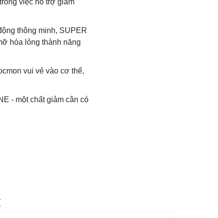
trong việc hỗ trợ giảm
t động thông minh, SUPER
ỡ hóa lỏng thành năng
cmon vui vẻ vào cơ thể,
 một chất giảm cân có
C