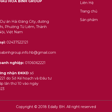
HẨU HÒA BÌNH GROUP
Liên Hệ
Trang chủ
Sản phẩm
 Dự án Hải Đăng City, đường
i, Phường Từ Liêm, Thành
ội, Việt Nam
oại:
02437522121
abinhgroup.info.hb@gmail.com
oanh nghiệp:
0106062221
hứng nhận ĐKKD
số
221 do Sở Kế hoạch và Đầu tư
p lần thứ 10 vào ngày
023
Copyright © 2018 Edally BH. All right reserved