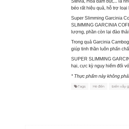
Stevia, Hoa dâm bụt,... là n
béo rất hiệu quả, hỗ trợ loại
Super Slimming Garcinia Co
SLIMMING GARCINIA COFFEE 
lượng, phần còn lại đào thải
Trong quả Garcinia Cambogi
giúp tinh thần luôn phấn chấ
SUPER SLIMMING GARCINI
hại, cực kỳ nguy hiểm đối v
* Thực phẩm này không phải 
Tags
Hè đến
biển vẫy g