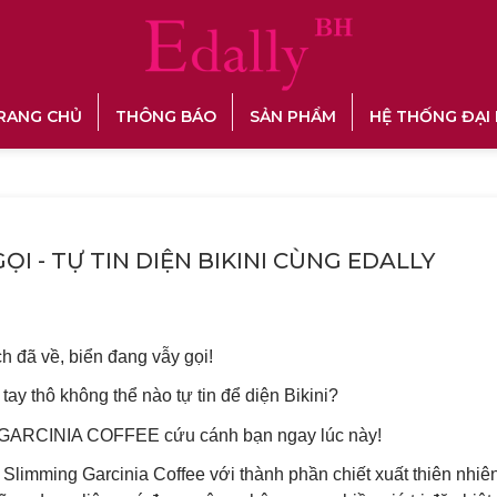
RANG CHỦ
THÔNG BÁO
SẢN PHẨM
HỆ THỐNG ĐẠI 
GỌI - TỰ TIN DIỆN BIKINI CÙNG EDALLY
h đã về, biển đang vẫy gọi!
ay thô không thể nào tự tin để diện Bikini?
ARCINIA COFFEE cứu cánh bạn ngay lúc này!
Slimming Garcinia Coffee với thành phần chiết xuất thiên nhiên