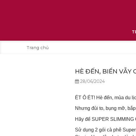
T
Trang chủ
HÈ ĐẾN, BIỂN VẪY 
28/06/2024
ÉT Ô ÉT! Hè đến, mùa du lịc
Nhưng đùi to, bụng mỡ, bắp t
Hãy để SUPER SLIMMING G
Sử dụng 2 gói cà phê Super 