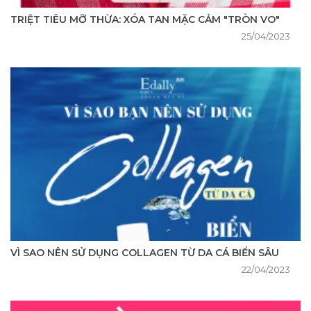
TRIỆT TIÊU MỠ THỪA: XÓA TAN MẶC CẢM "TRÒN VO"
25/04/2023
VÌ SAO NÊN SỬ DỤNG COLLAGEN TỪ DA CÁ BIỂN SÂU
22/04/2023