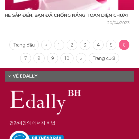
​​​​​​​HÈ SẮP ĐẾN, BẠN ĐÃ CHỐNG NẮNG TOÀN DIỆN CHƯA?
20/04/2023
Trang đầu
«
1
2
3
4
5
6
7
8
9
10
»
Trang cuối
VỀ EDALLY
건강미인의 에너지 비법