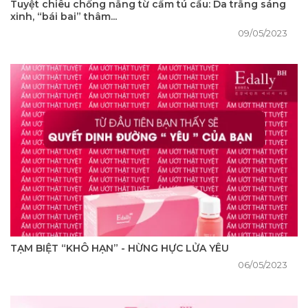
Tuyệt chiêu chống nắng từ cẩm tú cầu: Da trắng sáng
xinh, “bái bai” thâm...
09/05/2023
TẠM BIỆT “KHÔ HẠN” - HỪNG HỰC LỬA YÊU
06/05/2023