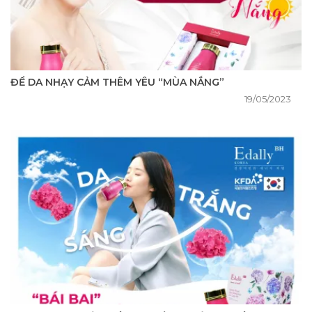
ĐỂ DA NHẠY CẢM THÊM YÊU “MÙA NẮNG”
19/05/2023