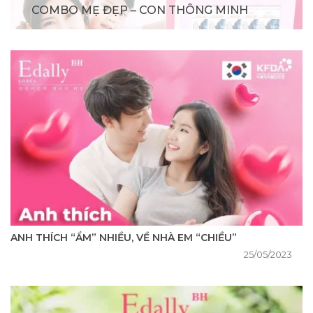
COMBO MẸ ĐẸP – CON THÔNG MINH
ANH THÍCH “ẨM” NHIỀU, VỀ NHÀ EM “CHIỀU”
25/05/2023