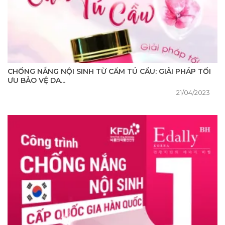
CHỐNG NẮNG NỘI SINH TỪ CẨM TÚ CẦU: GIẢI PHÁP TỐI
ƯU BẢO VỆ DA...
21/04/2023