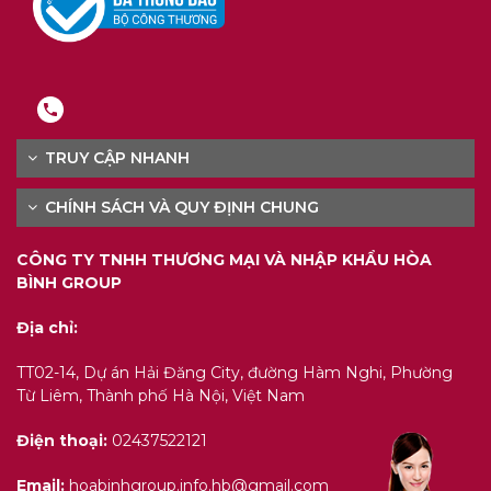
TRUY CẬP NHANH
CHÍNH SÁCH VÀ QUY ĐỊNH CHUNG
CÔNG TY TNHH THƯƠNG MẠI VÀ NHẬP KHẨU HÒA
BÌNH GROUP
Địa chỉ:
TT02-14, Dự án Hải Đăng City, đường Hàm Nghi, Phường
Từ Liêm, Thành phố Hà Nội, Việt Nam
Điện thoại:
02437522121
Email:
hoabinhgroup.info.hb@gmail.com