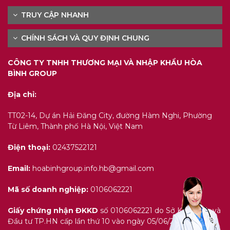
TRUY CẬP NHANH
CHÍNH SÁCH VÀ QUY ĐỊNH CHUNG
CÔNG TY TNHH THƯƠNG MẠI VÀ NHẬP KHẨU HÒA
BÌNH GROUP
Địa chỉ:
TT02-14, Dự án Hải Đăng City, đường Hàm Nghi, Phường
Từ Liêm, Thành phố Hà Nội, Việt Nam
Điện thoại:
02437522121
Email:
hoabinhgroup.info.hb@gmail.com
Mã số doanh nghiệp:
0106062221
Giấy chứng nhận ĐKKD
số 0106062221 do Sở Kế hoạch và
Đầu tư TP.HN cấp lần thứ 10 vào ngày 05/06/2023