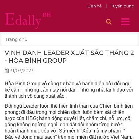
Liên hệ
|
Tuyển dụng
Trang chủ
​​​​​​​VINH DANH LEADER XUẤT SẮC THÁNG 2
- HÒA BÌNH GROUP
31/03/2023
Hòa Bình Group vô cùng tự hào và hãnh diện bởi đội ngũ
kế cận – những cánh tay nối dài – những nhà lãnh đạo với
thành tích vô cùng xuất sắc .
Đội ngũ Leader luôn thể hiện tinh thần của Chiến binh tiên
phong: đi đầu trong mọi chiến dịch, luôn bám sát chiến
lược của HBG; hành động quyết liệt, chăm chỉ, nỗ lực, cố
gắng không ngừng nghỉ; dẫn dắt đội nhóm từng bước
hoàn thành mục tiêu với Sứ mệnh “Xóa mù mỹ phẩm” “
Bảo vệ dòng máu sạch” trên mọi miền đất nước Việt Nam.