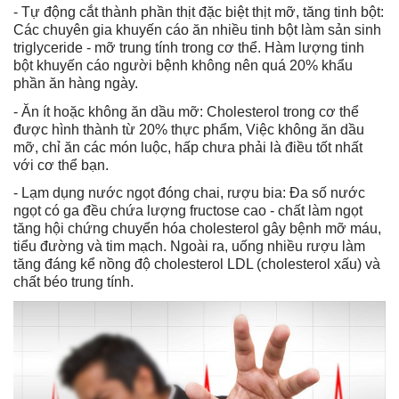
- Tự động cắt thành phần thịt đặc biệt thịt mỡ, tăng tinh bột:
Các chuyên gia khuyến cáo ăn nhiều tinh bột làm sản sinh
triglyceride - mỡ trung tính trong cơ thể. Hàm lượng tinh
bột khuyến cáo người bệnh không nên quá 20% khẩu
phần ăn hàng ngày.
- Ăn ít hoặc không ăn dầu mỡ: Cholesterol trong cơ thể
được hình thành từ 20% thực phẩm, Việc không ăn dầu
mỡ, chỉ ăn các món luộc, hấp chưa phải là điều tốt nhất
với cơ thể bạn.
- Lạm dụng nước ngọt đóng chai, rượu bia: Đa số nước
ngọt có ga đều chứa lượng fructose cao - chất làm ngọt
tăng hội chứng chuyển hóa cholesterol gây bệnh mỡ máu,
tiểu đường và tim mạch. Ngoài ra, uống nhiều rượu làm
tăng đáng kể nồng độ cholesterol LDL (cholesterol xấu) và
chất béo trung tính.