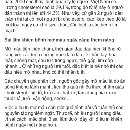
năm 2010 cho thấy, bình quân tỷ lệ người Việt Nam có
lượng cholesterol cao là 29,1%, trong đó tỷ lệ này ở người
dân thành thị lên tới 44,3%. Như vậy, cứ gần 2 người dân
thành thị lại có một người bị cholesterol cao, kéo theo đó là
một loạt nguy cơ cho sức khỏe, đặc biệt là các bệnh tim
mạch.
Sai lầm khiến bệnh mỡ máu ngày càng thêm nặng
Mỡ máu tiến triển chậm, thời gian đầu dấu hiệu không rõ
ràng với các triệu chứng như đau đầu, tê chân tay, hoa
mắt, chóng mặt, đau tức trong ngực, thở gấp, tim đập
nhanh... Ở những người trẻ tuổi, đặc biệt là trẻ nhỏ thì các
dấu hiệu mờ nhạt, khó có thể nhận biết.
Các chuyên gia phân tích, nguồn gốc gây mỡ máu là do ăn
uống không lành mạnh, tiêu thụ quá nhiều thực phẩm giàu
cholesterol, thịt đỏ, lười ăn chất xơ, lạm dụng bia rượu,
thuốc lá, lười vận động, stress…
Việc điều trị mỡ máu cần một quá trình dài và tuân thủ các
nguyên tắc nghiêm ngặt. Thực tế, nhiều người đang điều
trị sai cách, mắc phải 3 sai lầm dưới đây khi điều trị khiến
bệnh ngày một nặng hơn.