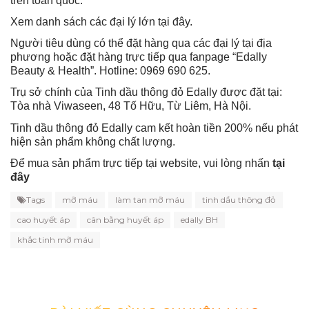
trên toàn quốc.
Xem danh sách các đại lý lớn tại đây.
Người tiêu dùng có thể đặt hàng qua các đại lý tại địa
phương hoặc đặt hàng trực tiếp qua fanpage “Edally
Beauty & Health”. Hotline: 0969 690 625.
Trụ sở chính của Tinh dầu thông đỏ Edally được đặt tại:
Tòa nhà Viwaseen, 48 Tố Hữu, Từ Liêm, Hà Nội.
Tinh dầu thông đỏ Edally cam kết hoàn tiền 200% nếu phát
hiện sản phẩm không chất lượng.
Để mua sản phẩm trực tiếp tại website, vui lòng nhấn
tại
đây
Tags
mỡ máu
làm tan mỡ máu
tinh dầu thông đỏ
cao huyết áp
cân bằng huyết áp
edally BH
khắc tinh mỡ máu