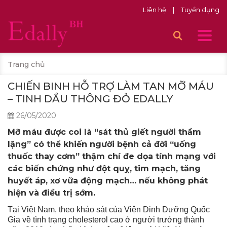
Liên hệ
|
Tuyển dụng
Trang chủ
CHIẾN BINH HỖ TRỢ LÀM TAN MỠ MÁU
– TINH DẦU THÔNG ĐỎ EDALLY
26/05/2020
Mỡ máu được coi là “sát thủ giết người thầm
lặng” có thể khiến người bệnh cả đời “uống
thuốc thay cơm” thậm chí đe dọa tính mạng với
các biến chứng như đột quỵ, tim mạch, tăng
huyết áp, xơ vữa động mạch… nếu không phát
hiện và điều trị sớm.
Tại Việt Nam, theo khảo sát của Viện Dinh Dưỡng Quốc
Gia về tình trạng cholesterol cao ở người trưởng thành