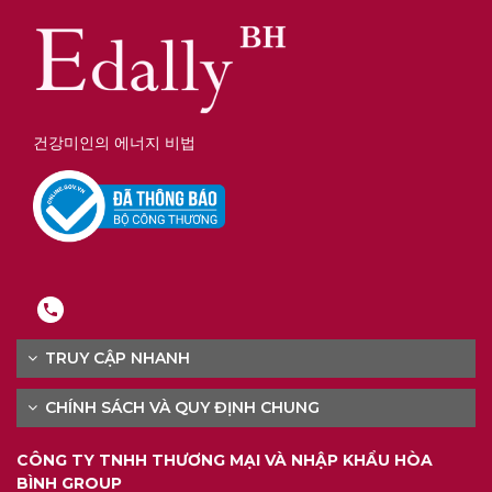
건강미인의 에너지 비법
TRUY CẬP NHANH
CHÍNH SÁCH VÀ QUY ĐỊNH CHUNG
CÔNG TY TNHH THƯƠNG MẠI VÀ NHẬP KHẨU HÒA
BÌNH GROUP