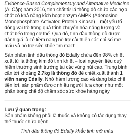
Evidence-Based Complementary and Alternative Medicine
(Ai Cập) năm 2016, tinh chất từ lá thông đỏ chứa các hợp
chất có khả năng kích hoạt enzym AMPK (Adenosine
Monophosphate-Activated Protein Kinase) – một yếu tố
đóng vai trò trong quá trình chuyển hóa năng lượng và
chất béo trong cơ thể. Qua đó, tinh dầu thông đỏ được
đánh giá là có tiềm năng hỗ trợ cải thiện các chỉ số mỡ
máu và hỗ trợ sức khỏe tim mạch.
Sản phẩm tinh dầu thông đỏ Edally chứa đến 98% chiết
xuất từ lá thông kim đỏ tinh khiết – loại nguyên liệu quý
hiếm thường sinh trưởng tại các vùng núi cao. Trung bình
cần tới khoảng
2,7kg lá thông đỏ
để chiết xuất thành
1
viên nang Edally
. Nhờ hàm lượng cao và dạng bào chế
tiện lợi, sản phẩm được nhiều người lựa chọn như một
phần trong chế độ chăm sóc sức khỏe hàng ngày.
Lưu ý quan trọng:
Sản phẩm không phải là thuốc và không có tác dụng thay
thế thuốc chữa bệnh.
Tinh dầu thông đỏ Edally khắc tinh mỡ máu