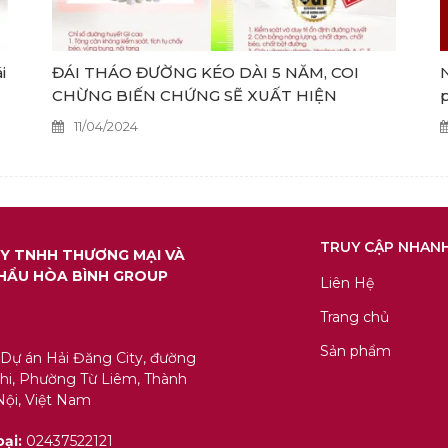
i
ĐÁI THÁO ĐƯỜNG KÉO DÀI 5 NĂM, COI
N
CHỪNG BIẾN CHỨNG SẼ XUẤT HIỆN
11/04/2024
TRUY CẬP NHAN
Y TNHH THƯƠNG MẠI VÀ
HẨU HÒA BÌNH GROUP
Liên Hệ
Trang chủ
Sản phẩm
 Dự án Hải Đăng City, đường
i, Phường Từ Liêm, Thành
ội, Việt Nam
oại:
02437522121