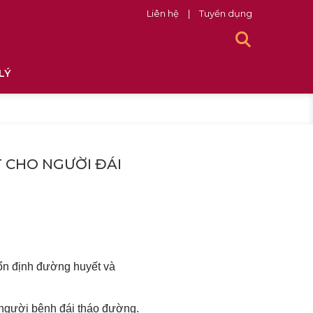
Liên hệ
|
Tuyển dụng
LÝ
 CHO NGƯỜI ĐÁI
 ổn định đường huyết và
 người bệnh đái tháo đường.