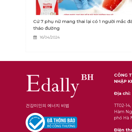
Cứ 7 phụ nữ mang thai lại có 1 người mắc đá
tháo đường
16/04/2024
CÔNG T
NHẬP K
Địa chỉ:
건강미인의 에너지 비법
TT02-14,
Hàm Ngh
phố Hà N
Điện th