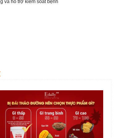
g và hỗ trợ kiểm soát bệnh
C