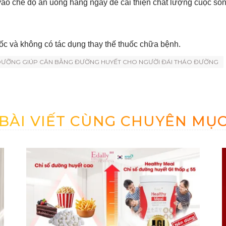
ào chế độ ăn uống hàng ngày để cải thiện chất lượng cuộc sốn
ốc và không có tác dụng thay thế thuốc chữa bệnh.
NH DƯỠNG GIÚP CÂN BẰNG ĐƯỜNG HUYẾT CHO NGƯỜI ĐÁI THÁO ĐƯỜNG
BÀI VIẾT CÙNG CHUYÊN MỤ