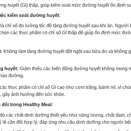
ng huyết (GI) thấp, giúp kiểm soát mức đường huyết ổn định s
 việc kiểm soát đường huyết:
 là chỉ số đo lường tốc độ tăng đường huyết sau khi ăn. Người
họn các thực phẩm có chỉ số GI thấp để giúp ổn định mức đư
:
Không làm tăng đường huyết đột ngột sau bữa ăn và không 
g huyết:
Giảm thiểu các biến động đường huyết không mong m
 tháo đường.
các thực phẩm có chỉ số GI cao như cơm trắng, bánh mì, vì chú
t, gây ảnh hưởng đến sức khỏe.
đối trong Healthy Meal:
ủ các chất dinh dưỡng thiết yếu như năng lượng, chất đạm, ch
tỷ lệ cân đối hợp lý, đáp ứng nhu cầu dinh dưỡng cho người bệ