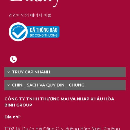
건강미인의 에너지 비법
TRUY CẬP NHANH
CHÍNH SÁCH VÀ QUY ĐỊNH CHUNG
CÔNG TY TNHH THƯƠNG MẠI VÀ NHẬP KHẨU HÒA
BÌNH GROUP
Địa chỉ:
TT02-14, Dự án Hải Đăng City, đường Hàm Nghi, Phường