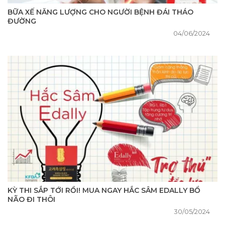
BỮA XẾ NĂNG LƯỢNG CHO NGƯỜI BỆNH ĐÁI THÁO
ĐƯỜNG
04/06/2024
KỲ THI SẮP TỚI RỒI! MUA NGAY HẮC SÂM EDALLY BỔ
NÃO ĐI THÔI
30/05/2024