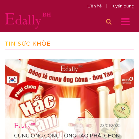
Liên hệ
|
Tuyển dụng
TIN SỨC KHỎE
23/01/2025
CÚNG ÔNG CÔNG - ÔNG TÁO PHẢI CHỌN