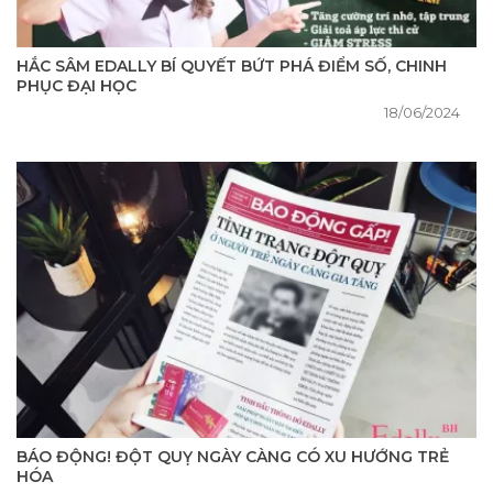
HẮC SÂM EDALLY BÍ QUYẾT BỨT PHÁ ĐIỂM SỐ, CHINH
PHỤC ĐẠI HỌC
18/06/2024
BÁO ĐỘNG! ĐỘT QUỴ NGÀY CÀNG CÓ XU HƯỚNG TRẺ
HÓA