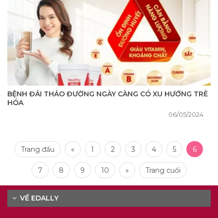
BỆNH ĐÁI THÁO ĐƯỜNG NGÀY CÀNG CÓ XU HƯỚNG TRẺ
HÓA
06/05/2024
Trang đầu
«
1
2
3
4
5
6
7
8
9
10
»
Trang cuối
VỀ EDALLY