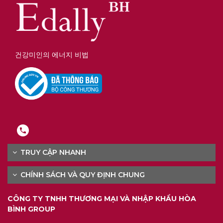
건강미인의 에너지 비법
TRUY CẬP NHANH
CHÍNH SÁCH VÀ QUY ĐỊNH CHUNG
CÔNG TY TNHH THƯƠNG MẠI VÀ NHẬP KHẨU HÒA
BÌNH GROUP