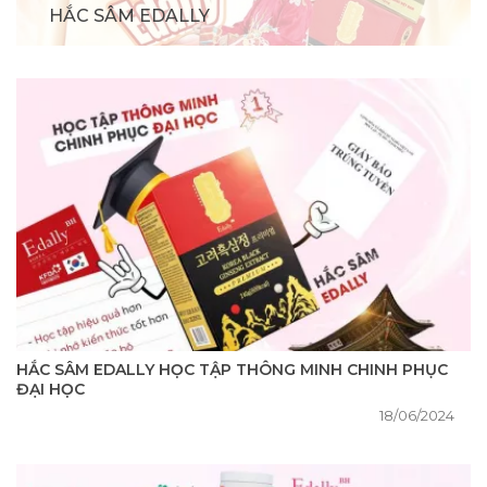
HẮC SÂM EDALLY
HẮC SÂM EDALLY HỌC TẬP THÔNG MINH CHINH PHỤC
ĐẠI HỌC
18/06/2024