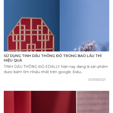
SỬ DỤNG TINH DẦU THÔNG ĐỎ TRONG BAO LÂU THÌ
HIỆU QUẢ
TINH DẦU THÔNG ĐỎ EDALLY hiện nay đang là sản phẩm
được kiếm tìm nhiều nhất trên google. Điều...
30/09/2021