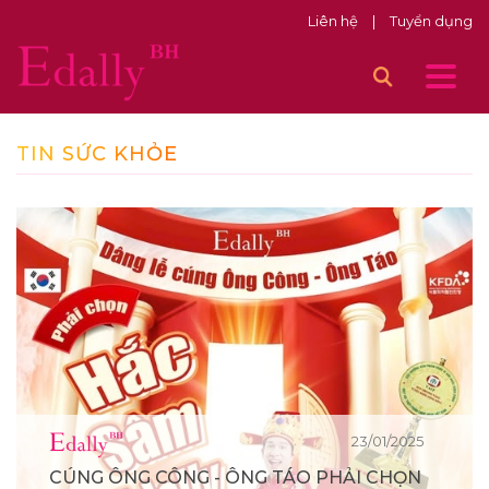
Liên hệ
|
Tuyển dụng
TIN SỨC KHỎE
23/01/2025
CÚNG ÔNG CÔNG - ÔNG TÁO PHẢI CHỌN