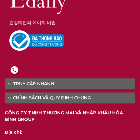
건강미인의 에너지 비법
TRUY CẬP NHANH
CHÍNH SÁCH VÀ QUY ĐỊNH CHUNG
CÔNG TY TNHH THƯƠNG MẠI VÀ NHẬP KHẨU HÒA
BÌNH GROUP
Địa chỉ: