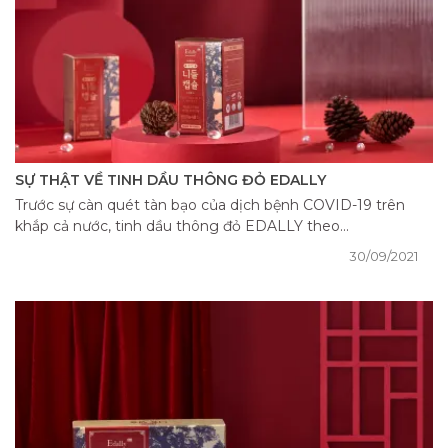
SỰ THẬT VỀ TINH DẦU THÔNG ĐỎ EDALLY
Trước sự càn quét tàn bạo của dịch bệnh COVID-19 trên
khắp cả nước, tinh dầu thông đỏ EDALLY theo...
30/09/2021