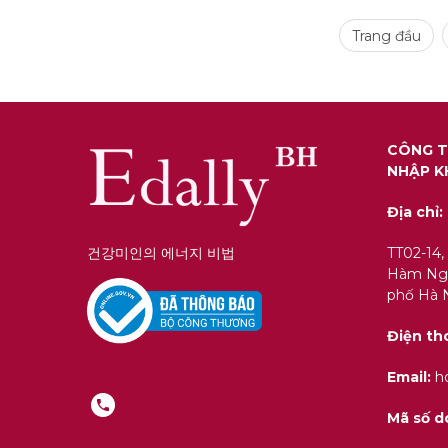
Trang đầu
CÔNG T
NHẬP K
Địa chỉ:
건강미인의 에너지 비법
TT02-14,
Hàm Ngh
phố Hà N
Điện th
Email:
ho
Mã số d