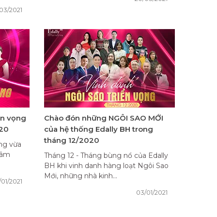
03/2021
ển vọng
Chào đón những NGÔI SAO MỚI
020
của hệ thống Edally BH trong
tháng 12/2020
ọng vừa
tâm
Tháng 12 - Tháng bùng nổ của Edally
BH khi vinh danh hàng loạt Ngôi Sao
Mới, những nhà kinh...
/01/2021
03/01/2021