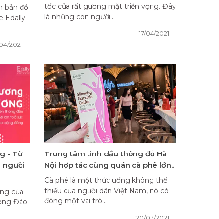
tốc của rất gương mặt triển vọng. Đây
n bản đồ
là những con người...
 Edally
17/04/2021
/04/2021
g - Từ
Trung tâm tinh dầu thông đỏ Hà
n người
Nội hợp tác cùng quán cà phê lớn...
Cà phê là một thức uống không thể
thiếu của người dân Việt Nam, nó có
êng của
đóng một vai trò...
ương Đào
20/03/2021