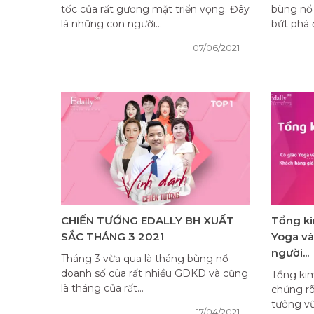
tốc của rất gương mặt triển vọng. Đây
bùng nổ
là những con người...
bứt phá đ
07/06/2021
CHIẾN TƯỚNG EDALLY BH XUẤT
Tổng k
SẮC THÁNG 3 2021
Yoga và
người...
Tháng 3 vừa qua là tháng bùng nổ
doanh số của rất nhiều GDKD và cũng
Tổng ki
là tháng của rất...
chứng rõ
tưởng vữ
17/04/2021