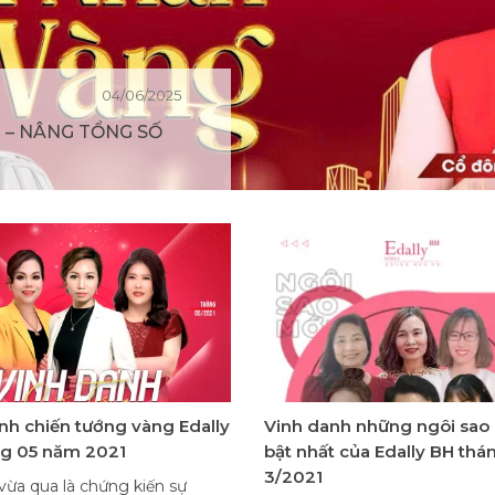
04/06/2025
 – NÂNG TỔNG SỐ
nh chiến tướng vàng Edally
Vinh danh những ngôi sao 
ng 05 năm 2021
bật nhất của Edally BH thá
3/2021
vừa qua là chứng kiến sự