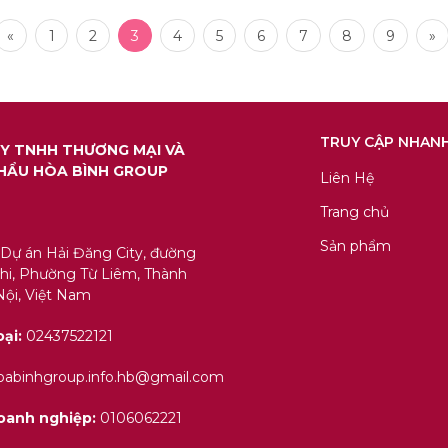
«
1
2
3
4
5
6
7
8
9
»
TRUY CẬP NHAN
Y TNHH THƯƠNG MẠI VÀ
HẨU HÒA BÌNH GROUP
Liên Hệ
Trang chủ
Sản phẩm
 Dự án Hải Đăng City, đường
i, Phường Từ Liêm, Thành
ội, Việt Nam
oại:
02437522121
abinhgroup.info.hb@gmail.com
oanh nghiệp:
0106062221