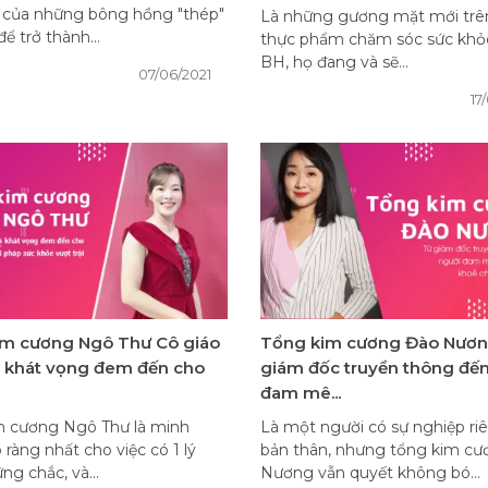
 của những bông hồng "thép"
Là những gương mặt mới trê
ể trở thành...
thực phẩm chăm sóc sức khỏe
BH, họ đang và sẽ...
07/06/2021
17
im cương Ngô Thư Cô giáo
Tổng kim cương Đào Nươn
 khát vọng đem đến cho
giám đốc truyền thông đế
đam mê...
m cương Ngô Thư là minh
Là một người có sự nghiệp ri
 ràng nhất cho việc có 1 lý
bản thân, nhưng tổng kim c
ng chắc, và...
Nương vẫn quyết không bó...