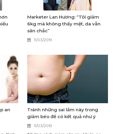
hơn
Marketer Lan Hương: “Tôi giảm
hiều
6kg mà không thấy mệt, da vẫn
săn chắc”
11/03/2019
ẹp an
Tránh những sai lầm này trong
giảm béo để có kết quả như ý
11/03/2019