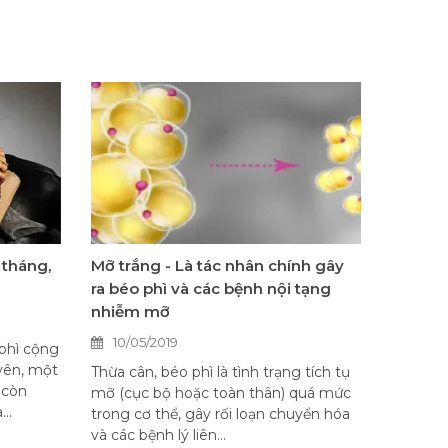
 tháng,
Mỡ trắng - Là tác nhân chính gây
ra béo phì và các bệnh nội tạng
nhiễm mỡ
10/05/2019
phì cộng
yên, một
Thừa cân, béo phì là tình trạng tích tụ
 còn
mỡ (cục bộ hoặc toàn thân) quá mức
..
trong cơ thể, gây rối loạn chuyển hóa
và các bệnh lý liên...