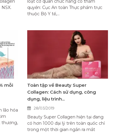
ollagen
loạt cơ quan chức năng có thẩm
a NSX.
quyền: Cục An toàn Thực phẩm trực
thuộc Bộ Y tế,...
1% mỗi
Toàn tập về Beauty Super
Collagen: Cách sử dụng, công
dụng, liệu trình...
28/03/2019
h lão hóa
tim
Beauty Super Collagen hiện tại đang
t thương,
có hơn 1000 đại lý trên toàn quốc chỉ
trong một thời gian ngắn ra mắt