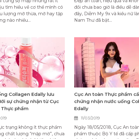
i cũng sợ mập nhưng rất ít
Đẹp an toàn, hiệu quả và khô
ịu tìm hiểu về cơ thể mình có
đổi chưa bao giờ là điều dễ dà
u lượng mỡ thừa, mỡ hay tập
đây, Diễm My 9x và kiều nữ là
ng nào nhiều...
Nam Thư đã bật...
ng Collagen Edally lưu
Cục An toàn Thực phẩm c
ới sự chứng nhận từ Cục
chứng nhận nước uống Co
n Thực phẩm
Edally
2019
11/03/2019
ực trạng không ít thực phẩm
Ngày 18/05/2018, Cục An toà
ng chất lượng “mập mờ”, chưa
phẩm thuộc Bộ Y tế đã cấp p