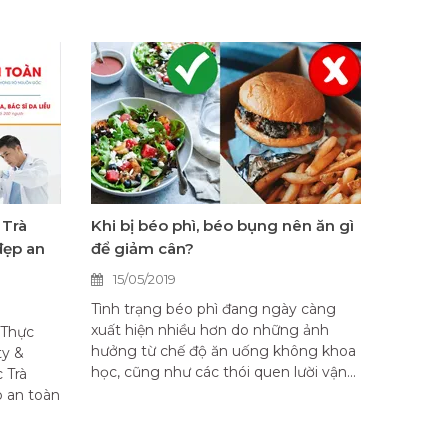
 Trà
Khi bị béo phì, béo bụng nên ăn gì
đẹp an
để giảm cân?
15/05/2019
Tình trạng béo phì đang ngày càng
xuất hiện nhiều hơn do những ảnh
 Thực
hưởng từ chế độ ăn uống không khoa
ty &
học, cũng như các thói quen lười vận...
 Trà
p an toàn