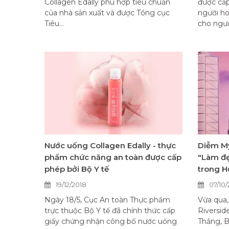
Collagen Edally phù hợp tiêu chuẩn
được cấp
của nhà sản xuất và được Tổng cục
người h
Tiêu...
cho người
Nước uống Collagen Edally - thực
Diễm My
phẩm chức năng an toàn được cấp
"Làm đẹ
phép bởi Bộ Y tế
trong H
19/12/2018
07/10/
Ngày 18/5, Cục An toàn Thực phẩm
Vừa qua,
trực thuộc Bộ Y tế đã chính thức cấp
Riversid
giấy chứng nhận công bố nước uống
Thắng, B