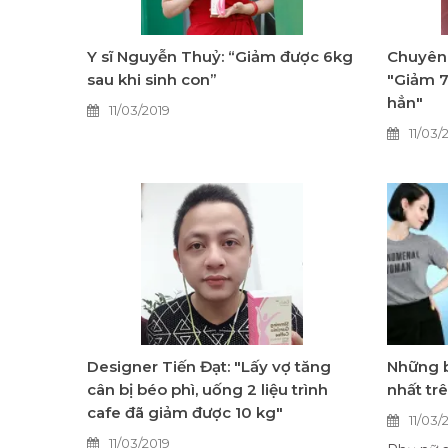
Y sĩ Nguyễn Thuỷ: “Giảm được 6kg
Chuyên 
sau khi sinh con”
"Giảm 7
hẳn"
11/03/2019
11/03/
Designer Tiến Đạt: "Lấy vợ tăng
Những 
cân bị béo phì, uống 2 liệu trình
nhất tr
cafe đã giảm được 10 kg"
11/03/
11/03/2019