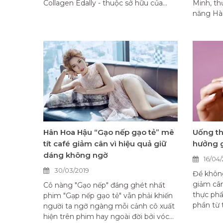
Collagen Edally - thuộc sở hữu của...
Minh, t
năng Hàn
Hân Hoa Hậu “Gạo nếp gạo tẻ” mê
Uống th
tít café giảm cân vì hiệu quả giữ
hưởng g
dáng không ngờ
16/04/
30/03/2019
Để không
giảm cân
Cô nàng "Gạo nếp" đáng ghét nhất
thực ph
phim "Gạp nếp gạo tẻ" vẫn phải khiến
phần từ 
người ta ngỡ ngàng mỗi cảnh cô xuất
hiện trên phim hay ngoài đời bởi vóc...