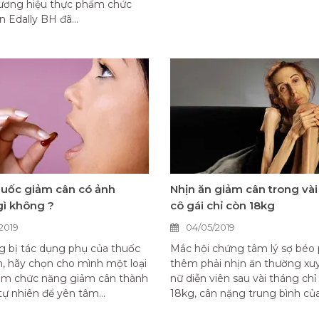
hương hiệu thực phẩm chức
 Edally BH đã...
uốc giảm cân có ảnh
Nhịn ăn giảm cân trong vài
ì không ?
cô gái chỉ còn 18kg
2019
04/05/2019
 bị tác dụng phụ của thuốc
Mắc hội chứng tâm lý sợ béo 
, hãy chọn cho mình một loại
thêm phải nhịn ăn thường xu
ẩm chức năng giảm cân thành
nữ diễn viên sau vài tháng chỉ
tự nhiên để yên tâm...
18kg, cân nặng trung bình của.