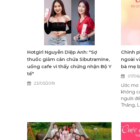
Hotgirl Nguyễn Diệp Anh: "Sợ
Chinh p
thuốc giảm cân chứa Sibutramine,
ngoài v
uống cafe vì thấy chứng nhận Bộ Y
bà mẹ b
tế"
07/06
23/05/2019
Ước mơ d
không củ
người đ
Thắng, L