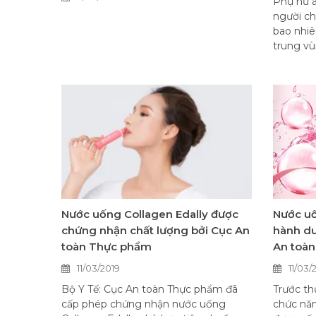
Phụ nữ a
người ch
bao nhiê
trung vù
Nước uống Collagen Edally được
Nước uố
chứng nhận chất lượng bởi Cục An
hành dư
toàn Thực phẩm
An toà
11/03/2019
11/03/
Bộ Y Tế: Cục An toàn Thực phẩm đã
Trước th
cấp phép chứng nhận nước uống
chức nă