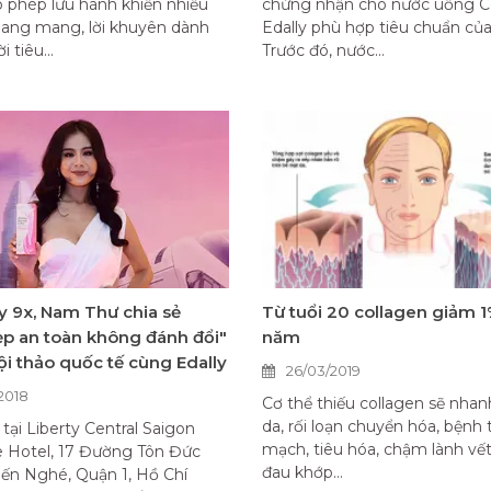
 phép lưu hành khiến nhiều
chứng nhận cho nước uống C
oang mang, lời khuyên dành
Edally phù hợp tiêu chuẩn củ
 tiêu...
Trước đó, nước...
 9x, Nam Thư chia sẻ
Từ tuổi 20 collagen giảm 
p an toàn không đánh đổi"
năm
ội thảo quốc tế cùng Edally
26/03/2019
2018
Cơ thể thiếu collagen sẽ nhan
da, rối loạn chuyển hóa, bệnh 
 tại Liberty Central Saigon
mạch, tiêu hóa, chậm lành vế
e Hotel, 17 Đường Tôn Đức
đau khớp...
ến Nghé, Quận 1, Hồ Chí