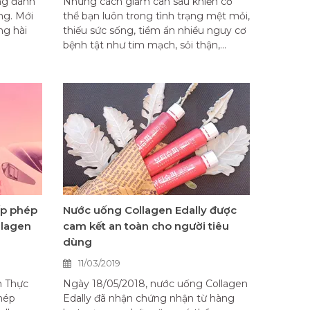
ng đánh
Những cách giảm cân sau khiến cơ
ng. Mới
thể bạn luôn trong tình trạng mệt mỏi,
ng hài
thiếu sức sống, tiềm ẩn nhiều nguy cơ
bệnh tật như tim mạch, sỏi thận,...
ấp phép
Nước uống Collagen Edally được
llagen
cam kết an toàn cho người tiêu
dùng
11/03/2019
n Thực
Ngày 18/05/2018, nước uống Collagen
hép
Edally đã nhận chứng nhận từ hàng