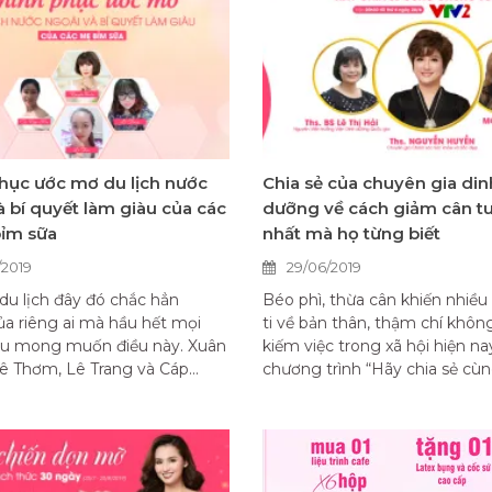
hục ước mơ du lịch nước
Chia sẻ của chuyên gia din
à bí quyết làm giàu của các
dưỡng về cách giảm cân tu
ỉm sữa
nhất mà họ từng biết
/2019
29/06/2019
u lịch đây đó chắc hẳn
Béo phì, thừa cân khiến nhiều
a riêng ai mà hầu hết mọi
ti về bản thân, thậm chí khôn
ều mong muốn điều này. Xuân
kiếm việc trong xã hội hiện na
ê Thơm, Lê Trang và Cáp...
chương trình “Hãy chia sẻ cùng