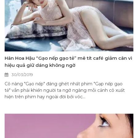
Hân Hoa Hậu “Gạo nếp gạo tẻ” mê tít café giảm cân vì
hiệu quả giữ dáng không ngờ
30/03/2019
Cô nàng "Gạo nếp" đáng ghét nhất phim "Gạp nếp gạo
tẻ" vẫn phải khiến người ta ngỡ ngàng mỗi cảnh cô xuất
hiện trên phim hay ngoài đời bởi vóc...